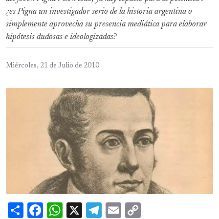
¿es Pigna un investigador serio de la historia argentina o
simplemente aprovecha su presencia mediática para elaborar
hipótesis dudosas e ideologizadas?
Miércoles, 21 de Julio de 2010
Share
Facebook
WhatsApp
X
Telegram
Email
Copy