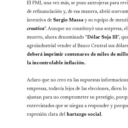
El FMI, una vez más, se puso anteojeras para revi
de refinanciación y, de esa manera, abrió nuevam
inventiva de
Sergio Massa
y su equipo de mentir
creativa
”. Aunque no constituyó una sorpresa, el
muerto, ahora denominado “
Dólar Soja III
”, qu
agroindustrial vender al Banco Central sus dólar
deberá imprimir centenares de miles de millo
la incontrolable inflación.
Aclaro que no creo en las supuestas informacio
empresas, todavía lejos de las elecciones, dicen l
ajustan para no comprometer su prestigio, porq
entrevistados que se niegan a responder y porque
expresión clara del
hartazgo
social
.