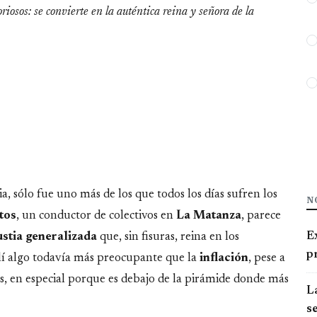
iosos: se convierte en la auténtica reina y señora de la
a, sólo fue uno más de los que todos los días sufren los
N
tos
, un conductor de colectivos en
La Matanza
, parece
E
stia generalizada
que, sin fisuras, reina en los
pr
llí algo todavía más preocupante que la
inflación
, pese a
os, en especial porque es debajo de la pirámide donde más
La
se