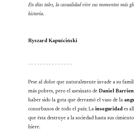
En días tales, la casualidad vive sus momentos más glor
historia
.
Ryszard Kapuściński
- - - - - - - - - - - - - - -
Pese al dolor que naturalmente invade a su famili
más pobres, pero el asesinato de
Daniel Barrien
haber sido la gota que derramó el vaso de la
angu
conurbanos de todo el país; La
inseguridad
es a
que ésta destruye a la sociedad hasta sus cimient
hiere.