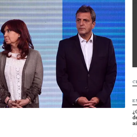
C
E
¿
d
a
O