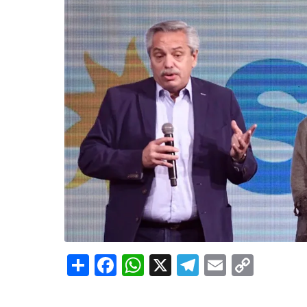
Share
Facebook
WhatsApp
X
Telegram
Email
Copy
Link