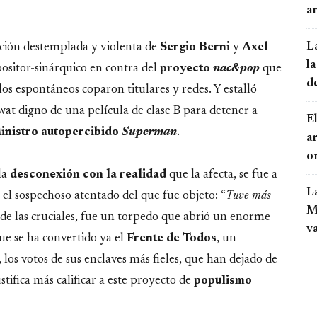
an
L
cción destemplada y violenta de
Sergio Berni
y
Axel
la
ositor-sinárquico en contra del
proyecto
nac&pop
que
d
los espontáneos coparon titulares y redes. Y estalló
at digno de una película de clase B para detener a
El
inistro autopercibido
Superman
.
a
o
la
desconexión con la realidad
que la afecta, se fue a
L
el sospechoso atentado del que fue objeto: “
Tuve más
Mo
 de las cruciales, fue un torpedo que abrió un enorme
v
ue se ha convertido ya el
Frente de Todos
, un
 los votos de sus enclaves más fieles, que han dejado de
stifica más calificar a este proyecto de
populismo