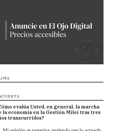
LIMA
NCUESTA
Cómo evalúa Usted, en general, la marcha
e la economía en la Gestión Milei tras tres
ños transcurridos?
pciones
Mi opinión es negativa; entiendo que lo actuado