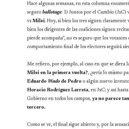
Hace algunas semanas, en esta columna enumeré lo
seguro
ballotage
: 1) Juntos por el Cambio (JxC) v
vs
Milei
. Hoy, si bien los tres siguen claramente 
bien los dirigentes de las coaliciones siguen reci
pierde acompaña”, no es seguro que los votantes o
comportamiento final de los electores seguirá si
Me refiero, por ejemplo, al caso en que se diera l
Milei en la primera vuelta?
, ¿sería lo mismo p
Eduardo
Wado
de Pedro
o algún nuevo invent
Horacio Rodríguez Larreta
, en JxC; y así hast
Gobierno en todos los campos,
ya no parece ta
tercero.
Como se ve, el final sigue abierto y, por la sensa