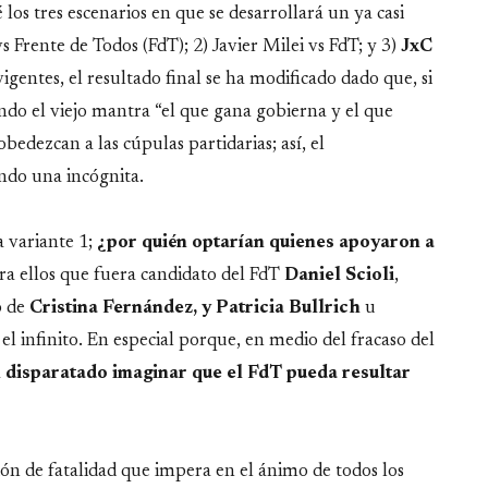
s tres escenarios en que se desarrollará un ya casi
s Frente de Todos (FdT); 2) Javier Milei vs FdT; y 3)
JxC
vigentes, el resultado final se ha modificado dado que, si
tando el viejo mantra “el que gana gobierna y el que
bedezcan a las cúpulas partidarias; así, el
endo una incógnita.
a variante 1;
¿por quién optarían quienes apoyaron a
ara ellos que fuera candidato del FdT
Daniel Scioli
,
o de
Cristina Fernández, y Patricia Bullrich
u
a el infinito. En especial porque, en medio del fracaso del
n disparatado imaginar que el FdT pueda resultar
ción de fatalidad que impera en el ánimo de todos los