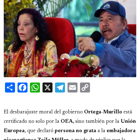
Share
Facebook
WhatsApp
X
Telegram
Email
Copy
Link
El desbarajuste moral del gobierno
Ortega-Murillo
está
certificado no solo por la
OEA,
sino también por la
Unión
Europea
, que declaró
persona no grata
a la
embajadora