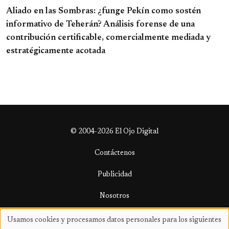
Aliado en las Sombras: ¿funge Pekín como sostén
informativo de Teherán? Análisis forense de una
contribución certificable, comercialmente mediada y
estratégicamente acotada
© 2004-2026 El Ojo Digital
Contáctenos
Publicidad
Nosotros
Términos y condiciones
Usamos cookies y procesamos datos personales para los siguientes
Uso