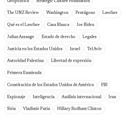
Geopolítica
Strategic Culture Foundation
The UNZ Review
Washington
Pentágono
Lawfare
Qué es el Lawfare
Casa Blanca
Joe Biden
Julian Assange
Estado de derecho
Legales
Justicia en los Estados Unidos
Israel
Tel Aviv
Autoridad Palestina
Libertad de expresión
Primera Enmienda
Constitución de los Estados Unidos de América
FBI
Espionaje
Inteligencia
Análisis internacional
Iran
Siria
Vladimir Putin
Hillary Rodham Clinton