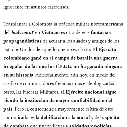
ignorante en asuntos castrenses.
Trasplantar a Colombia la práctica militar norteamericana
del '
bodycount
' en
Vietnam
es otra de esas
fantasías
propagandísticas
de acusar a los aliados y amigos de los
Estados Unidos de aquello que no es cierto.
El Ejército
colombiano ganó en el campo de batalla una guerra
irregular de las que los EE.UU. no ha ganado ninguna
en su historia
. Adicionalmente, aún hoy, en medio del
asedio de comunicadores fletados unos e ideologizados
otros, las Fuerzas Militares,
el Ejército nacional sigue
siendo la institución de mayor confiabilidad en el
país
. Pero la consecuencia mayormente crítica de este
comunicado, es la
debilitación
a la
moral
y del
espíritu
de combate
que puede llevar a
soldados
y
policías
,