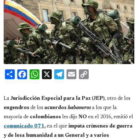
Share
Facebook
WhatsApp
X
Telegram
Email
Copy
Link
La
Jurisdicción Especial para la Paz (JEP)
, otro de los
engendros
de los
acuerdos
habaneros
a los que la
mayoría de
colombianos
les dijo
NO
en el 2016, emitió el
comunicado
071
,
en el que
imputa crímenes de guerra
y de lesa humanidad a un General y a varios