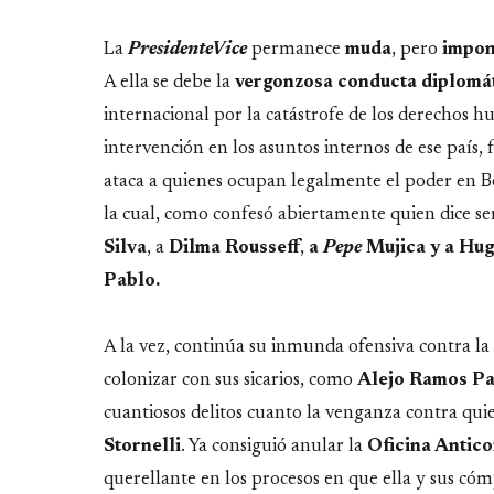
La
PresidenteVice
permanece
muda
, pero
impone
A ella se debe la
vergonzosa conducta diplomá
internacional por la catástrofe de los derechos 
intervención en los asuntos internos de ese país
ataca a quienes ocupan legalmente el poder en B
la cual, como confesó abiertamente quien dice ser
Silva
, a
Dilma Rousseff
,
a
Pepe
Mujica y a Hu
Pablo.
A la vez, continúa su inmunda ofensiva contra la 
colonizar con sus sicarios, como
Alejo Ramos Pa
cuantiosos delitos cuanto la venganza contra qui
Stornelli
. Ya consiguió anular la
Oficina Antic
querellante en los procesos en que ella y sus có