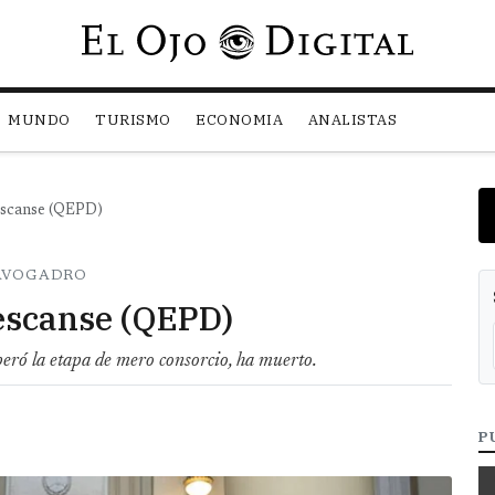
Pasar al contenido principal
MUNDO
TURISMO
ECONOMIA
ANALISTAS
escanse (QEPD)
 AVOGADRO
escanse (QEPD)
peró la etapa de mero consorcio, ha muerto.
P