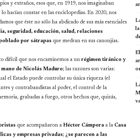
pios y extraños, esos que, en 1919, nos imaginaban
an
 lo hacían constar en las enciclopedias. En 2020, nos
L
damos que éste no sólo ha abdicado de sus más esenciales
la
cia, seguridad, educación, salud, relaciones
d
poblado por sátrapas
que medran en sus canonjías.
El
to difícil que nos encaminemos a un
régimen tiránico y
a
o
a mano de Nicolás Maduro
; las razones son varias:
ual el Estado puede controlar su única riqueza (el
L
antes y contrabandistas al poder, el control de la
Mo
 memoria, grabadas a fuego, otros hechos que, quizás,
v
oristas
que acompañaron a
Héctor Cámpora
a la
Casa
licas y empresas privadas
;
¿se parecen a las