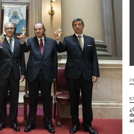
C
E
¿
d
a
O