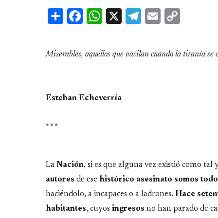
Share
Facebook
WhatsApp
X
Telegram
Email
Copy
Link
Miserables, aquellos que vacilan cuando la tiranía se 
Esteban Echeverría
* * *
La
Nación
, si es que alguna vez existió como tal
autores
de ese
histórico asesinato somos todo
haciéndolo, a incapaces o a ladrones.
Hace setent
habitantes
, cuyos
ingresos
no han parado de cae