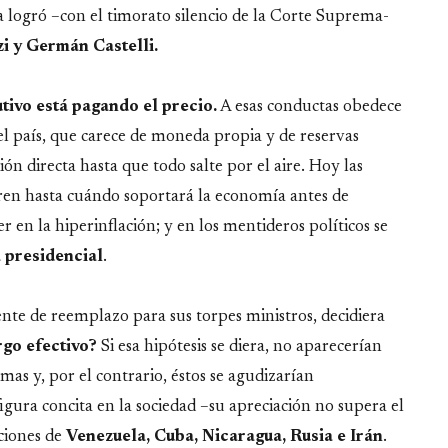
a logró –con el timorato silencio de la Corte Suprema-
i y Germán Castelli.
utivo está pagando el precio.
A esas conductas obedece
el país, que carece de moneda propia y de reservas
ión directa hasta que todo salte por el aire. Hoy las
eren hasta cuándo soportará la economía antes de
 en la hiperinflación; y en los mentideros políticos se
a presidencial
.
nte de reemplazo para sus torpes ministros, decidiera
rgo efectivo?
Si esa hipótesis se diera, no aparecerían
as y, por el contrario, éstos se agudizarían
gura concita en la sociedad –su apreciación no supera el
ciones de
Venezuela, Cuba, Nicaragua, Rusia e Irán
.