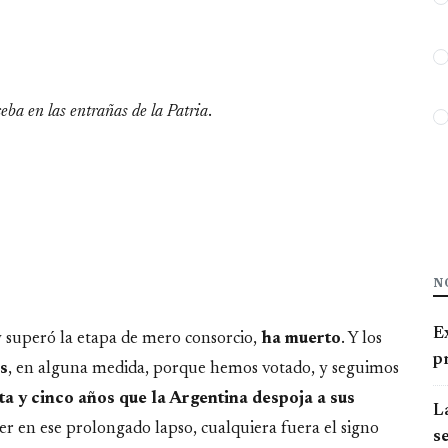
ceba en las entrañas de la Patria
.
N
E
 y superó la etapa de mero consorcio,
ha muerto
. Y los
pr
s
, en alguna medida, porque hemos votado, y seguimos
a y cinco años que la Argentina despoja a sus
La
r en ese prolongado lapso, cualquiera fuera el signo
se