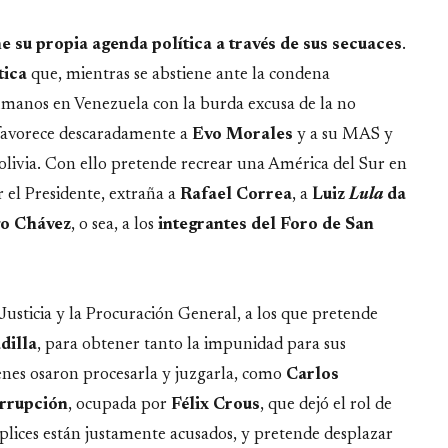
 su propia agenda política a través de sus secuaces
.
tica
que, mientras se abstiene ante la condena
humanos en Venezuela con la burda excusa de la no
, favorece descaradamente a
Evo Morales
y a su MAS y
olivia. Con ello pretende recrear una América del Sur en
 el Presidente, extraña a
Rafael Correa
, a
Luiz
Lula
da
go Chávez
, o sea, a los
integrantes del Foro de San
Justicia y la Procuración General, a los que pretende
dilla
, para obtener tanto la impunidad para sus
enes osaron procesarla y juzgarla, como
Carlos
orrupción
, ocupada por
Félix Crous
, que dejó el rol de
mplices están justamente acusados, y pretende desplazar