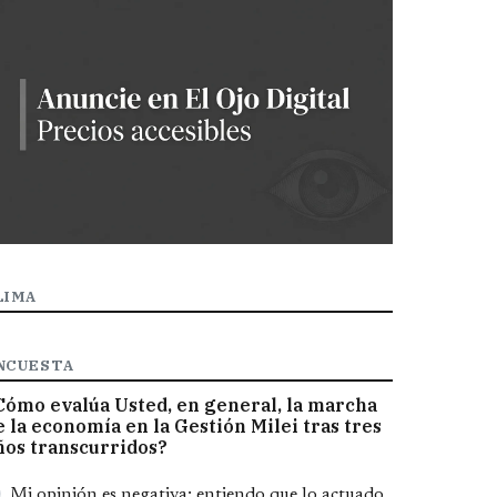
LIMA
NCUESTA
Cómo evalúa Usted, en general, la marcha
e la economía en la Gestión Milei tras tres
ños transcurridos?
pciones
Mi opinión es negativa; entiendo que lo actuado