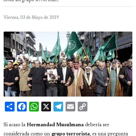
como un grupo terrorista...
Viernes, 03 de Mayo de 2019
Share
Facebook
WhatsApp
X
Telegram
Email
Copy
Link
Si acaso la
Hermandad Musulmana
debería ser
considerada como un
grupo
terrorista
, es una pregunta