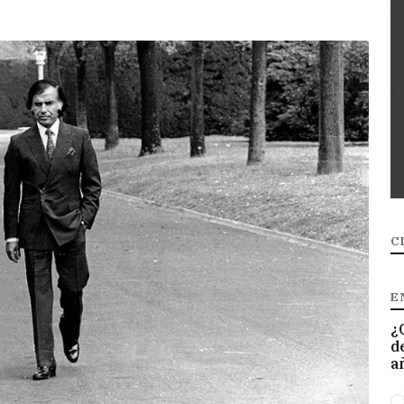
C
E
¿
d
a
O