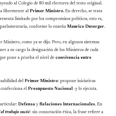
endo al Colegio de 80 mil electores del texto original.
ra libremente al
Primer
Ministro.
En derecho, se trata
resenta limitado por los compromisos políticos, esto es,
ía parlamentaria, conforme lo enseña
Maurice
Duverger
.
er Ministro, como ya se dijo. Pero, en algunos sistemas
ner a su cargo la designación de los Ministros de cada
 que pone a prueba el nivel de
convivencia
entre
nsabilidad del
Primer
Ministro
: propone iniciativas
y confecciona el
Presupuesto
Nacional
-y lo ejecuta.
articular:
Defensa
y
Relaciones
Internacionales
. En
'
el
trabajo
sucio
': sin connotación ética, la frase refiere a