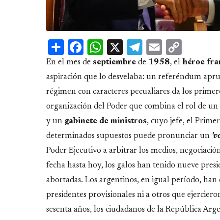
Share
Facebook
WhatsApp
X
Telegram
Email
Copy
Link
En el mes de
septiembre
de
1958
, el
héroe
fra
aspiración que lo desvelaba: un referéndum apr
régimen con caracteres pecualiares da los primero
organización del Poder que combina el rol de un
y un
gabinete de ministros
, cuyo jefe, el Prime
determinados supuestos puede pronunciar un
'v
Poder Ejecutivo a arbitrar los medios, negociaci
fecha hasta hoy, los galos han tenido nueve presi
abortadas. Los argentinos, en igual período, han c
presidentes provisionales ni a otros que ejercie
sesenta años, los ciudadanos de la República Arge