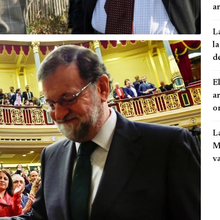
an
L
la
d
El
a
o
L
Mo
v