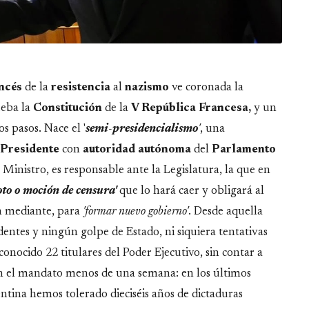
ncés
de la
resistencia
al
nazismo
ve coronada la
ueba la
Constitución
de la
V República Francesa,
y un
s pasos. Nace el '
semi
-
presidencialismo
'
, una
Presidente
con
autoridad
autónoma
del
Parlamento
r Ministro, es responsable ante la Legislatura, la que en
oto o moción de censura'
que lo hará caer y obligará al
ón mediante, para
'formar nuevo gobierno'
. Desde aquella
dentes y ningún golpe de Estado, ni siquiera tentativas
onocido 22 titulares del Poder Ejecutivo, sin contar a
ron el mandato menos de una semana: en los últimos
ntina hemos tolerado dieciséis años de dictaduras