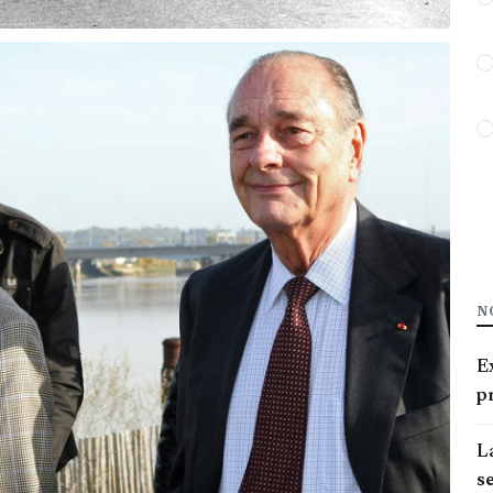
N
E
pr
La
se