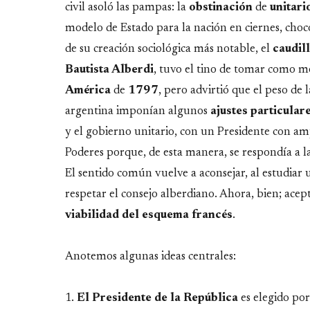
civil asoló las pampas: la
obstinación
de
unitari
modelo de Estado para la nación en ciernes, chocó 
de su creación sociológica más notable, el
caudil
Bautista Alberdi
, tuvo el tino de tomar como m
América
de
1797
,
pero
advirtió que el peso de l
argentina imponían algunos
ajustes
particular
y el gobierno unitario, con un Presidente con am
Poderes porque, de esta manera, se respondía a l
El sentido común vuelve a aconsejar, al estudiar 
respetar el consejo alberdiano. Ahora, bien; ace
viabilidad del esquema francés
.
Anotemos algunas ideas centrales:
1.
El Presidente de la República
es elegido
por