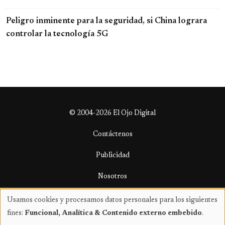
Peligro inminente para la seguridad, si China lograra
controlar la tecnología 5G
© 2004-2026 El Ojo Digital
Contáctenos
Publicidad
Nosotros
Términos y condiciones
Usamos cookies y procesamos datos personales para los siguientes
Uso
fines:
Funcional, Analítica & Contenido externo embebido
.
de