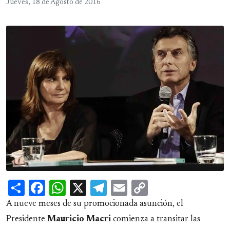
Jueves, 18 de Agosto de 2016
Share
Facebook
WhatsApp
X
Telegram
Email
Copy
Link
A nueve meses de su promocionada asunción, el
Presidente
Mauricio Macri
comienza a transitar las