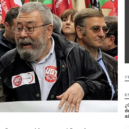
C
E
¿
d
a
O