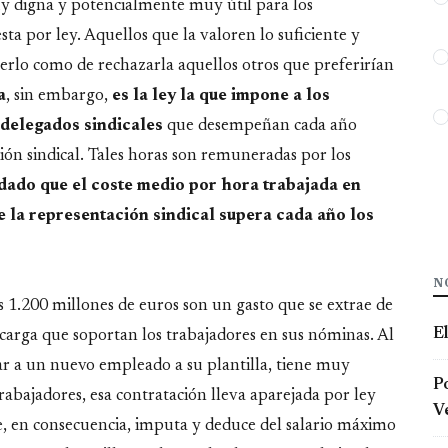
y digna y potencialmente muy útil para los
ta por ley. Aquellos que la valoren lo suficiente y
cerlo como de rechazarla aquellos otros que preferirían
a
, sin embargo,
es la ley la que impone a los
 delegados sindicales
que desempeñan cada año
ión sindical. Tales horas son remuneradas por los
 dado que el coste medio por hora trabajada en
e la representación sindical supera cada año los
N
s 1.200 millones de euros son un gasto que se extrae de
E
 carga que soportan los trabajadores en sus nóminas. Al
r a un nuevo empleado a su plantilla, tiene muy
Po
rabajadores, esa contratación lleva aparejada por ley
Ve
te, en consecuencia, imputa y deduce del salario máximo