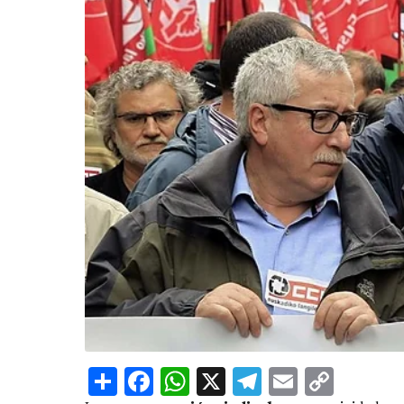
Share
Facebook
WhatsApp
X
Telegram
Email
Copy