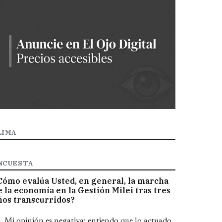
LIMA
NCUESTA
Cómo evalúa Usted, en general, la marcha
e la economía en la Gestión Milei tras tres
ños transcurridos?
pciones
Mi opinión es negativa; entiendo que lo actuado