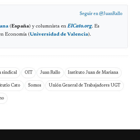
Seguir en
@JuanRallo
iana
(
España
) y columnista en
ElCato.org
. Es
en Economía (
Universidad de Valencia
).
 sindical
OIT
Juan Rallo
Instituto Juan de Mariana
itutio Cato
Somos
Unión General de Trabajadores UGT
mo