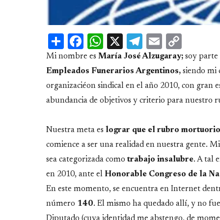
Share
Facebook
WhatsApp
X
Telegram
Email
Copy
Link
Mi nombre es
María José Alzugaray;
soy parte 
Empleados Funerarios Argentinos,
siendo mi 
organizaciéon sindical en el año 2010, con gran e
abundancia de objetivos y criterio para nuestro 
Nuestra meta es
lograr que el rubro mortuorio
comience a ser una realidad en nuestra gente. Mi
sea categorizada como
trabajo insalubre
. A tal
en 2010, ante el
Honorable Congreso de la Na
En este momento, se encuentra en Internet dent
número
140
. El mismo ha quedado allí, y no fu
Diputado (cuya identidad me abstengo, de momento