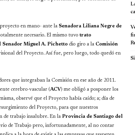
L
c
-proyecto en mano- ante la
Senadora Liliana Negre de
Ve
fi
 totalmente necesario. El mismo tuvo
trato
R
El
Senador Miguel A. Pichetto
dio giro a la
Comisión
visional del Proyecto. Así fue, pero luego, todo quedó en
Si
adores que integraban la Comisión en ese año de 2011.
dente cerebro-vascular (
ACV
) me obligó a posponer los
misma, observé que el Proyecto había caído; a; día de
resurgimiento del Proyecto, para que nuestros
 de trabajo insalubre. En la
Provincia de Santiago del
terio de Trabajo pero, infortunadamente, al no contar
plica a la hora de exigir a las empresas que respeten