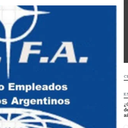
C
E
¿
d
a
O