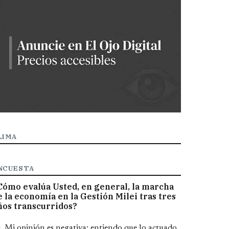
LIMA
NCUESTA
Cómo evalúa Usted, en general, la marcha
e la economía en la Gestión Milei tras tres
ños transcurridos?
pciones
Mi opinión es negativa; entiendo que lo actuado