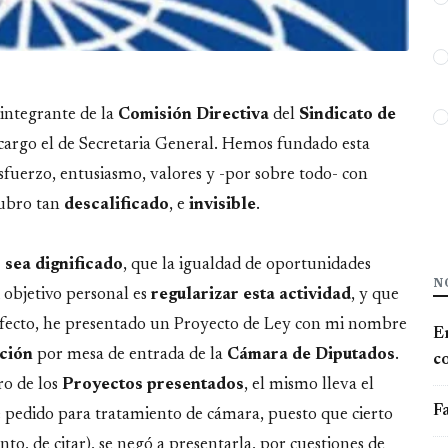
integrante de la
Comisión Directiva
del
Sindicato de
cargo el de Secretaria General. Hemos fundado esta
sfuerzo, entusiasmo, valores y -por sobre todo- con
rubro tan
descalificado
, e
invisible
.
 sea dignificado
, que la igualdad de oportunidades
N
 objetivo personal es
regularizar esta actividad
, y que
 efecto, he presentado un Proyecto de Ley con mi nombre
E
ción
por mesa de entrada de la
Cámara de Diputados
.
co
ro de los
Proyectos presentados
, el mismo lleva el
Fa
e pedido para tratamiento de cámara, puesto que cierto
, de citar), se negó a presentarla, por cuestiones de