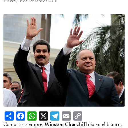
Jueves, 18 de Febrero de 2016
Share
Facebook
WhatsApp
X
Telegram
Email
Copy
Link
Como casi siempre,
Winston
Churchill
dio en el blanco,