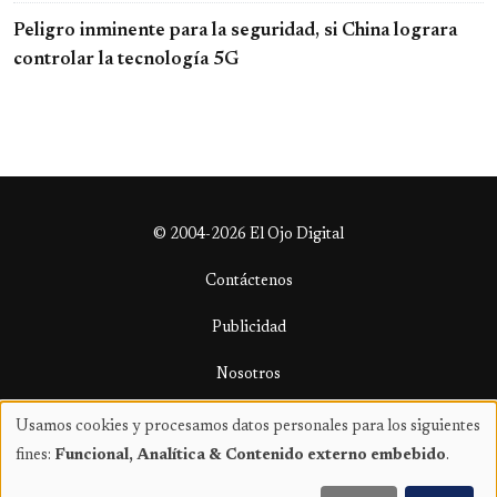
Peligro inminente para la seguridad, si China lograra
controlar la tecnología 5G
© 2004-2026 El Ojo Digital
Contáctenos
Publicidad
Nosotros
Términos y condiciones
Usamos cookies y procesamos datos personales para los siguientes
Uso
fines:
Funcional, Analítica & Contenido externo embebido
.
de