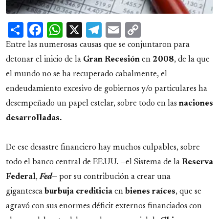
Share
Facebook
WhatsApp
X
Telegram
Email
Copy
Link
Entre las numerosas causas que se conjuntaron para
detonar el inicio de la
Gran Recesión
en
2008
, de la que
el mundo no se ha recuperado cabalmente, el
endeudamiento excesivo de gobiernos y/o particulares ha
desempeñado un papel estelar, sobre todo en las
naciones
desarrolladas.
De ese desastre financiero hay muchos culpables, sobre
todo el banco central de EE.UU. —el Sistema de la
Reserva
Federal
,
Fed
— por su contribución a crear una
gigantesca
burbuja crediticia
en
bienes raíces
, que se
agravó con sus enormes déficit externos financiados con