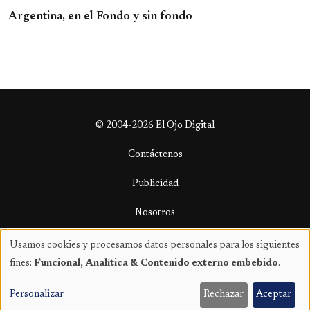
Argentina, en el Fondo y sin fondo
© 2004-2026 El Ojo Digital
Contáctenos
Publicidad
Nosotros
Términos y condiciones
Usamos cookies y procesamos datos personales para los siguientes
Uso
fines:
Funcional, Analítica & Contenido externo embebido
.
de
datos
Personalizar
Rechazar
Aceptar