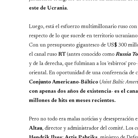
este
de
Ucrania
.
Luego, está el esfuerzo multimillonario ruso co
respecto de lo que sucede en territorio ucraniano
Con un presupuesto gigantesco de US$ 300 millo
el canal ruso
RT
(antes conocido como
Russia T
y de la derecha, que fulminan a los 'esbirros' pro
oriental. En oportunidad de una conferencia de c
Conjunto Americano-Báltico
(
Joint Baltic Ame
con apenas dos años de existencia- es el can
millones de hits en meses recientes.
Pero no todo era malas noticias y desesperación e
Altau
, director y administrador del comité. Los c
Hendrik Ilves
;
Artis Pabriks
, ministro de Defe