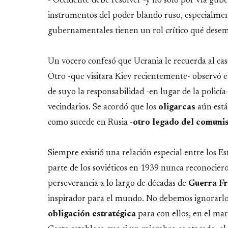
- Occidente debe resolver -y no solo por vía gub
instrumentos del poder blando ruso, especialmen
gubernamentales tienen un rol crítico qué desemp
Un vocero confesó que Ucrania le recuerda al cas
Otro -que visitara Kiev recientemente- observó e
de suyo la responsabilidad -en lugar de la policía
vecindarios. Se acordó que los
oligarcas
aún está
como sucede en Rusia -
otro legado del comuni
Siempre existió una relación especial entre los E
parte de los soviéticos en 1939 nunca reconociero
perseverancia a lo largo de décadas de
Guerra Fr
inspirador para el mundo. No debemos ignorarlo
obligación estratégica
para con ellos, en el ma