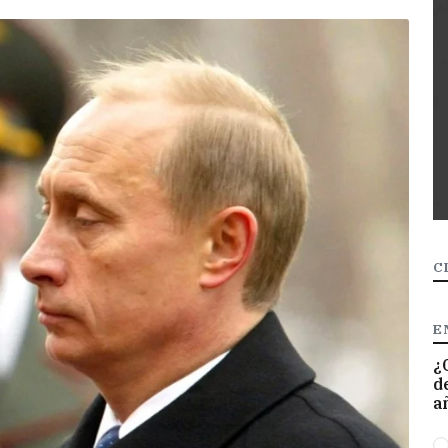
C
E
¿
d
a
O