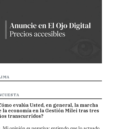
LIMA
NCUESTA
Cómo evalúa Usted, en general, la marcha
e la economía en la Gestión Milei tras tres
ños transcurridos?
pciones
Mi opinión es negativa; entiendo que lo actuado