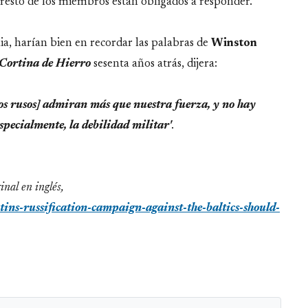
 resto de los miembros están obligados a responder.
ia, harían bien en recordar las palabras de
Winston
Cortina de Hierro
sesenta años atrás, dijera:
los rusos] admiran más que nuestra fuerza, y no hay
specialmente, la debilidad militar'
.
ginal en inglés,
ns-russification-campaign-against-the-baltics-should-