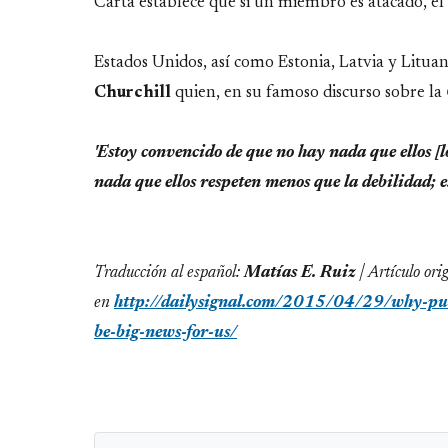
Carta establece que si un miembro es atacado, el
Estados Unidos, así como Estonia, Latvia y Lituan
Churchill
quien, en su famoso discurso sobre la
'Estoy convencido de que no hay nada que ellos [
nada que ellos respeten menos que la debilidad; e
Traducción al español:
Matías E. Ruiz
| Artículo ori
en
http://dailysignal.com/2015/04/29/why-puti
be-big-news-for-us/