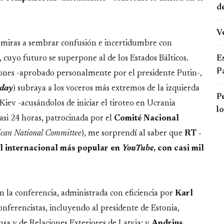
d
Ve
n miras a sembrar confusión e incertidumbre con
Es
, cuyo futuro se superpone al de los Estados Bálticos.
P
nes -aprobado personalmente por el presidente Putin-,
oday
) subraya a los voceros más extremos de la izquierda
Pe
-Kiev -acusándolos de iniciar el tiroteo en Ucrania
l
asi 24 horas, patrocinada por el
Comité Nacional
rican National Committee
), me sorprendí al saber que
RT -
al internacional más popular en
YouTube
, con casi mil
n la conferencia, administrada con eficiencia por
Karl
onferencistas, incluyendo al presidente de Estonia,
nsa y de Relaciones Exteriores de Latvia; y
Andrius