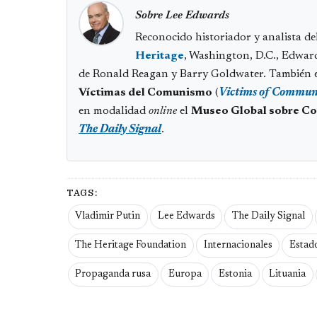
Sobre Lee Edwards
Reconocido historiador y analista d
Heritage
, Washington, D.C., Edward
de Ronald Reagan y Barry Goldwater. También e
Víctimas del Comunismo
(
Victims of Commun
en modalidad
online
el
Museo Global sobre C
The Daily Signal
.
TAGS:
Vladimir Putin
Lee Edwards
The Daily Signal
The Heritage Foundation
Internacionales
Estado
Propaganda rusa
Europa
Estonia
Lituania