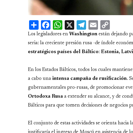
Share
Facebook
WhatsApp
X
Telegram
Email
Copy
Link
Los legisladores en
Washington
están dejando pa
seria: la creciente presión rusa -de índole económ
estratégicos países del Báltico
:
Estonia, Latvi
En los Estados Bálticos, todos los cuales mantie
a cabo una
intensa campaña de rusificación
. 
gubernamentales pro-rusas, de promocionar event
Ortodoxa Rusa
a extender su alcance, y de condu
Bálticos para que tomen decisiones de negocios p
El conjunto de estas actividades se orienta hacia 
justificaría el ingreso de Moscú en asistencia de l