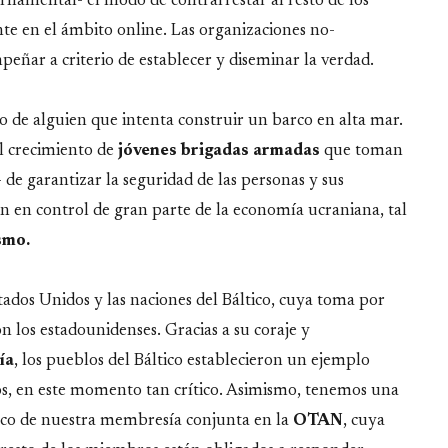
ernamental- el modo de contrarrestar al resto de los
te en el ámbito online. Las organizaciones no-
eñar a criterio de establecer y diseminar la verdad.
o de alguien que intenta construir un barco en alta mar.
l crecimiento de
jóvenes brigadas armadas
que toman
- de garantizar la seguridad de las personas y sus
n en control de gran parte de la economía ucraniana, tal
smo.
stados Unidos y las naciones del Báltico, cuya toma por
n los estadounidenses. Gracias a su coraje y
ía
, los pueblos del Báltico establecieron un ejemplo
s, en este momento tan crítico. Asimismo, tenemos una
rco de nuestra membresía conjunta en la
OTAN
, cuya