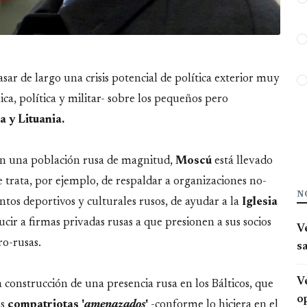
sar de largo una crisis potencial de política exterior muy
ica, política y militar- sobre los pequeños pero
a y Lituania.
nen una población rusa de magnitud,
Moscú
está llevado
Se trata, por ejemplo, de respaldar a organizaciones no-
N
os deportivos y culturales rusos, de ayudar a la
Iglesia
cir a firmas privadas rusas a que presionen a sus socios
V
ro-rusas.
s
Ve
la construcción de una presencia rusa en los Bálticos, que
o
os
compatriotas '
amenazados
'
-conforme lo hiciera en el