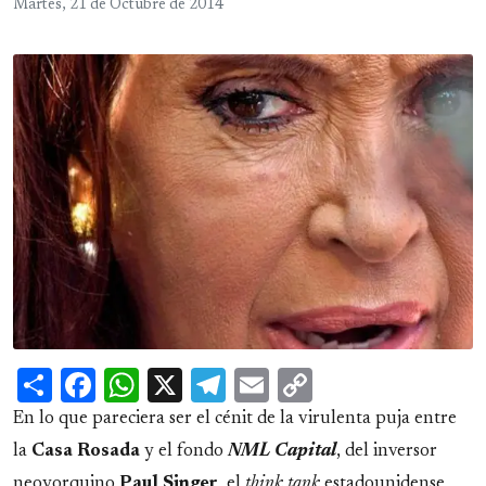
Martes, 21 de Octubre de 2014
Share
Facebook
WhatsApp
X
Telegram
Email
Copy
Link
En lo que pareciera ser el cénit de la virulenta puja entre
la
Casa Rosada
y el fondo
NML Capital
, del inversor
neoyorquino
Paul Singer
, el
think tank
estadounidense