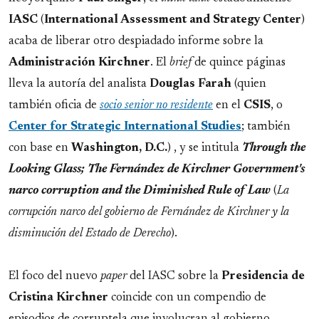
IASC
(
International Assessment and Strategy Center
)
acaba de liberar otro despiadado informe sobre la
Administración Kirchner
. El
brief
de quince páginas
lleva la autoría del analista
Douglas Farah
(quien
también oficia de
socio senior no residente
en el
CSIS
, o
Center for Strategic International Studies
; también
con base en
Washington, D.C.
) , y se intitula
Through the
Looking Glass; The Fernández de Kirchner Government's
narco corruption and the Diminished Rule of Law
(
La
corrupción narco del gobierno de Fernández de Kirchner y la
disminución del Estado de Derecho
).
El foco del nuevo
paper
del IASC sobre la
Presidencia de
Cristina Kirchner
coincide con un compendio de
episodios de corruptela que involucran al gobierno,