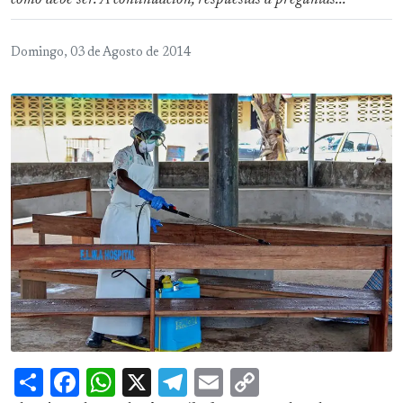
como debe ser. A continuación, respuestas a preguntas...
Domingo, 03 de Agosto de 2014
Share
Facebook
WhatsApp
X
Telegram
Email
Copy