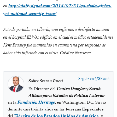
en
http://dailysignal.com/2014/07/31/qa-ebola-africa-
yet-national-security-issue/
Foto de portada: en Liberia, una enfermera desinfecta un área
en el hospital ELWA; edificio en el cual el médico estadounidense
Kent Bradley fue mantenido en cuarentena por sospechas de
haber sido infectado con el virus. Crédito: Newscom
Seguir en
@SBucci
Sobre Steven Bucci
Es Director del
Centro Douglas y Sarah
Allison para Estudios de Política Exterior
en la
Fundación Heritage
, en Washington, D.C. Sirvió
durante casi treinta años en las
Fuerzas Especiales
del
Ejército de los Estados Unidos de América
, y