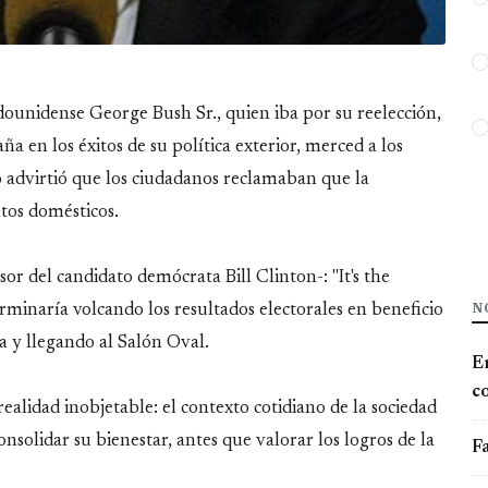
adounidense George Bush Sr., quien iba por su reelección,
a en los éxitos de su política exterior, merced a los
o advirtió que los ciudadanos reclamaban que la
tos domésticos.
sor del candidato demócrata Bill Clinton-: "It's the
N
erminaría volcando los resultados electorales en beneficio
a y llegando al Salón Oval.
E
co
alidad inobjetable: el contexto cotidiano de la sociedad
solidar su bienestar, antes que valorar los logros de la
Fa