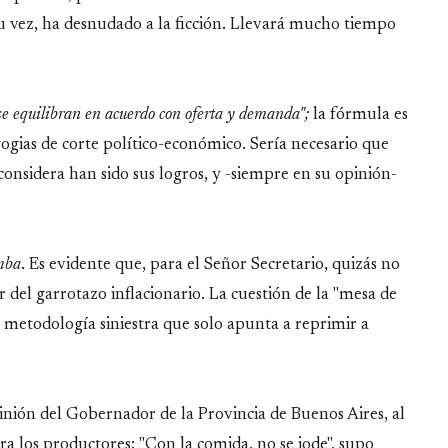
su vez, ha desnudado a la ficción. Llevará mucho tiempo
 se equilibran en acuerdo con oferta y demanda";
la fórmula es
ogias de corte político-económico. Sería necesario que
onsidera han sido sus logros, y -siempre en su opinión-
mba
. Es evidente que, para el Señor Secretario, quizás no
r del garrotazo inflacionario. La cuestión de la "mesa de
la metodología siniestra que solo apunta a reprimir a
pinión del Gobernador de la Provincia de Buenos Aires, al
a los productores: "Con la comida, no se jode", supo