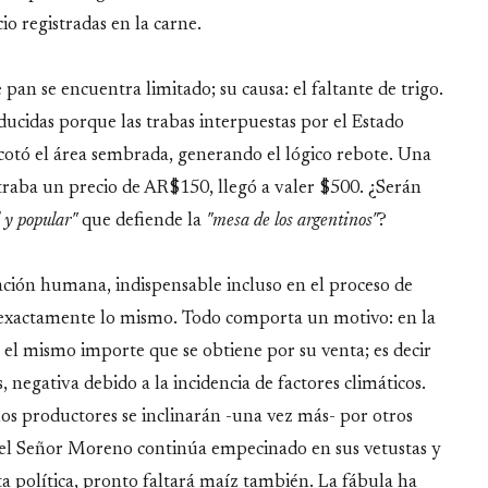
io registradas en la carne.
pan se encuentra limitado; su causa: el faltante de trigo.
educidas porque las trabas interpuestas por el Estado
cotó el área sembrada, generando el lógico rebote. Una
raba un precio de AR$150, llegó a valer $500. ¿Serán
 y popular"
que defiende la
"mesa de los argentinos"
?
ación humana, indispensable incluso en el proceso de
rá exactamente lo mismo. Todo comporta un motivo: en la
 el mismo importe que se obtiene por su venta; es decir
 negativa debido a la incidencia de factores climáticos.
los productores se inclinarán -una vez más- por otros
, el Señor Moreno continúa empecinado en sus vetustas y
sta política, pronto faltará maíz también. La fábula ha