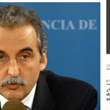
C
E
¿
d
a
O