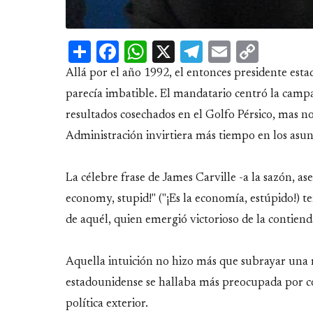
Share
Facebook
WhatsApp
X
Telegram
Email
Copy
Link
Allá por el año 1992, el entonces presidente est
parecía imbatible. El mandatario centró la campañ
resultados cosechados en el Golfo Pérsico, mas n
Administración invirtiera más tiempo en los asun
La célebre frase de James Carville -a la sazón, ase
economy, stupid!" ("¡Es la economía, estúpido!) t
de aquél, quien emergió victorioso de la contiend
Aquella intuición no hizo más que subrayar una re
estadounidense se hallaba más preocupada por con
política exterior.