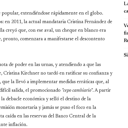
L
c
 popular, extendiéndose rápidamente en el globo.
mos: en 2011, la actual mandataria Cristina Fernández de
Ve
ella creyó que, con ese aval, un cheque en blanco era
fi
e, pronto, comenzara a manifestarse el descontento
R
Si
ota de poder en las urnas, y atendiendo a que las
 Cristina Kirchner no tardó en ratificar su confianza y
 que la llevó a implementar medidas erráticas que, al
ifícil salida, el promocionado
"cepo cambiario"
. A partir
la debacle económica y selló el destino de la
misión monetaria y jamás se puso el foco en la
nta caída en las reservas del Banco Central de la
nte inflación.