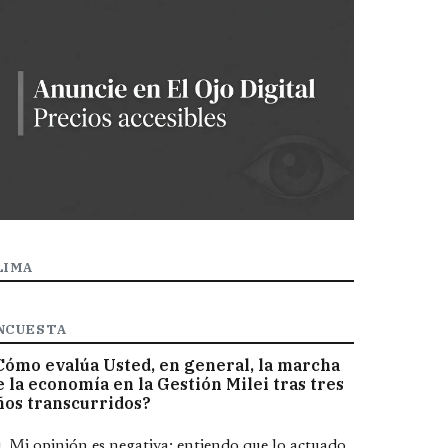
LIMA
NCUESTA
Cómo evalúa Usted, en general, la marcha
e la economía en la Gestión Milei tras tres
ños transcurridos?
pciones
Mi opinión es negativa; entiendo que lo actuado