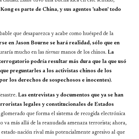
ta ciudad.
Eddie
tuvo una buena idea en este sentido,
 Kong es parte de China, y sus agentes 'saben' todo
obable que desaparezca y acabe como huésped de la
rse en Jason Bourne se hará realidad, sólo que en
uraría mucho en las
tiernas
manos de los chinos.
La
terrogatorio podría resultar más dura que la que usó
que preguntarles a los activistas chinos de los
por los derechos de sospechosos e inocentes)
.
desastre.
Las entrevistas y documentos que ya se han
roristas legales y constitucionales de Estados
conglomerado que forma el sistema de recogida electrónica
o va más allá de la reanudada amenaza terrorista; ahora,
 estado-nación rival más potencialmente agresivo al que