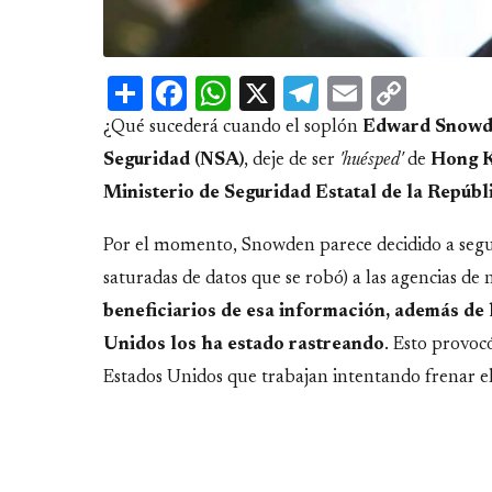
Share
Facebook
WhatsApp
X
Telegram
Email
Copy
Link
¿Qué sucederá cuando el soplón
Edward Snow
Seguridad (NSA)
, deje de ser
'huésped'
de
Hong 
Ministerio de Seguridad Estatal de la Repúb
Por el momento, Snowden parece decidido a segui
saturadas de datos que se robó) a las agencias de n
beneficiarios de esa información, además de
Unidos los ha estado rastreando
. Esto provoc
Estados Unidos que trabajan intentando frenar el