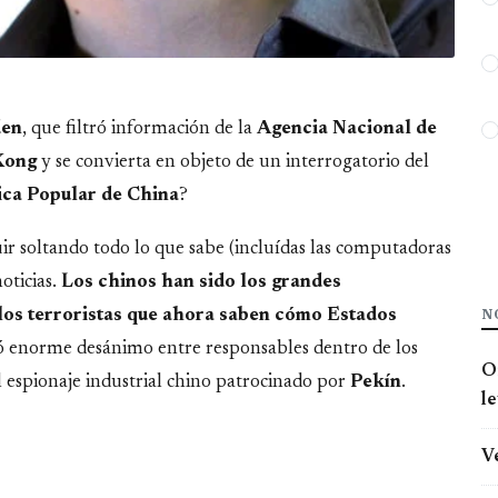
den
, que filtró información de la
Agencia Nacional de
Kong
y se convierta en objeto de un interrogatorio del
lica Popular de China
?
r soltando todo lo que sabe (incluídas las computadoras
oticias.
Los chinos han sido los grandes
N
 los terroristas que ahora saben cómo Estados
ó enorme desánimo entre responsables dentro de los
O
 espionaje industrial chino patrocinado por
Pekín
.
l
V