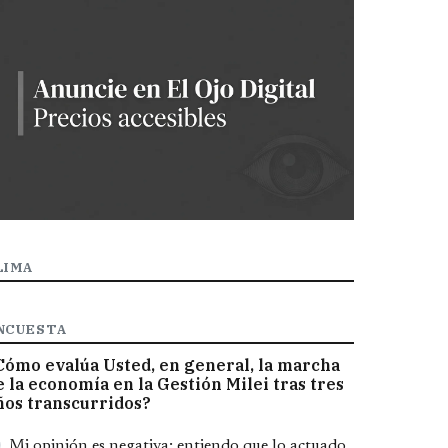
LIMA
NCUESTA
Cómo evalúa Usted, en general, la marcha
e la economía en la Gestión Milei tras tres
ños transcurridos?
pciones
Mi opinión es negativa; entiendo que lo actuado