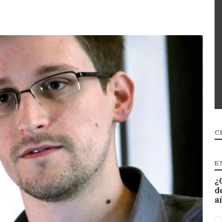
C
E
¿
d
a
O