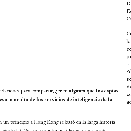
De
E
Ca
Cu
la
ce
p
A
s
de
elaciones para compartir,
¿cree alguien que los espías
c
soro oculto de los servicios de inteligencia de la
a
 un principio a Hong Kong se basó en la larga historia