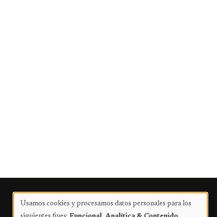
Publicidad
Usamos cookies y procesamos datos personales para los
Uso
siguientes fines:
Funcional, Analítica & Contenido