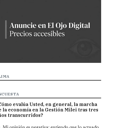
LIMA
NCUESTA
Cómo evalúa Usted, en general, la marcha
e la economía en la Gestión Milei tras tres
ños transcurridos?
pciones
Mi opinión es negativa; entiendo que lo actuado