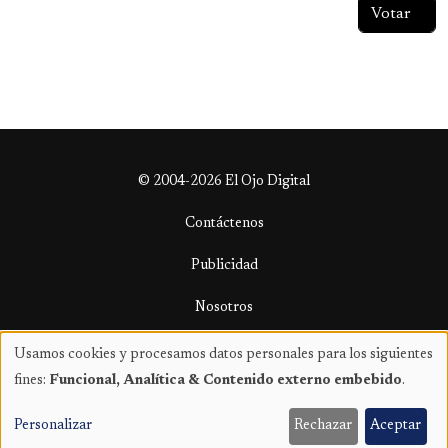
© 2004-2026 El Ojo Digital
Contáctenos
Publicidad
Nosotros
Términos y condiciones
Usamos cookies y procesamos datos personales para los siguientes
Uso
fines:
Funcional, Analítica & Contenido externo embebido
.
de
datos
Personalizar
Rechazar
Aceptar