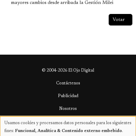
mayores cambios desde arribada la Gestión Milei
© 2004-2026 El Ojo Digital
Contáctenos
Publicidad
Nosotros
Términos y condiciones
Usamos cookies y procesamos datos personales para los siguientes
Uso
fines:
Funcional, Analítica & Contenido externo embebido
.
de