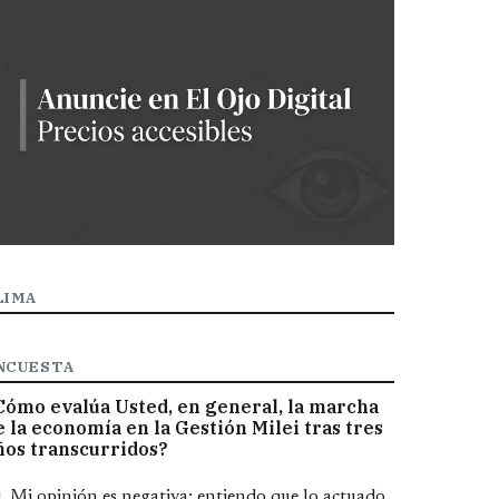
LIMA
NCUESTA
Cómo evalúa Usted, en general, la marcha
e la economía en la Gestión Milei tras tres
ños transcurridos?
pciones
Mi opinión es negativa; entiendo que lo actuado