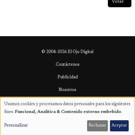
© 2004-2026 El Ojo Digital
Contáctenos
Publicidad
Nosotros
Términos y condiciones
Usamos cookies y procesamos datos personales para los siguientes
Uso
fines:
Funcional, Analítica & Contenido externo embebido
.
de
datos
Personalizar
Rechazar
Aceptar
personales