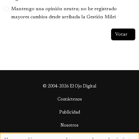
Mantengo una opinión neutra; no he registrado
mayores cambios desde arribada la Gestión Milei
© 2004-2026 El Ojo Digital
Contáctenos
Publicidad
Nosotros
Términos y condiciones