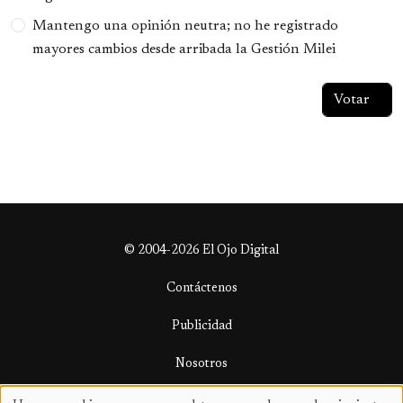
Mantengo una opinión neutra; no he registrado
mayores cambios desde arribada la Gestión Milei
© 2004-2026 El Ojo Digital
Contáctenos
Publicidad
Nosotros
Términos y condiciones