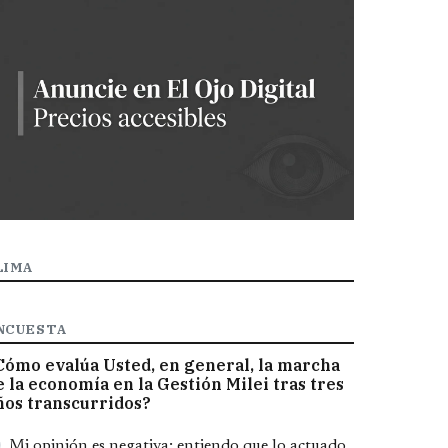
LIMA
NCUESTA
Cómo evalúa Usted, en general, la marcha
e la economía en la Gestión Milei tras tres
ños transcurridos?
pciones
Mi opinión es negativa; entiendo que lo actuado