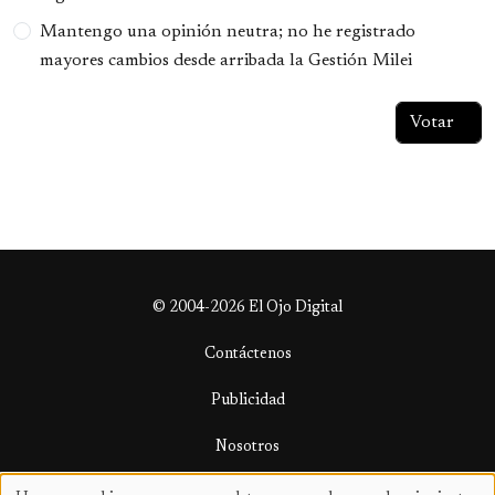
Mantengo una opinión neutra; no he registrado
mayores cambios desde arribada la Gestión Milei
© 2004-2026 El Ojo Digital
Contáctenos
Publicidad
Nosotros
Términos y condiciones