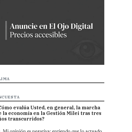
LIMA
NCUESTA
Cómo evalúa Usted, en general, la marcha
e la economía en la Gestión Milei tras tres
ños transcurridos?
pciones
Mi opinión es negativa; entiendo que lo actuado