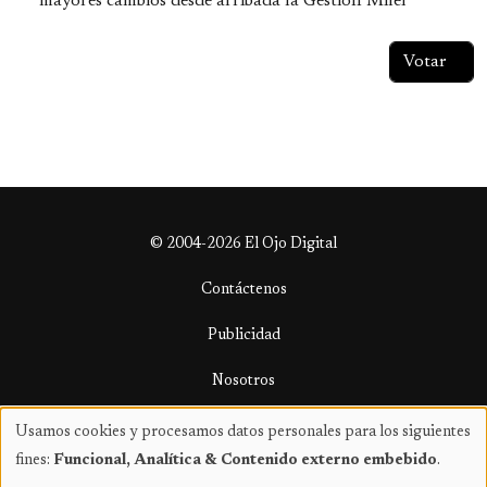
mayores cambios desde arribada la Gestión Milei
© 2004-2026 El Ojo Digital
Contáctenos
Publicidad
Nosotros
Términos y condiciones
Usamos cookies y procesamos datos personales para los siguientes
Uso
fines:
Funcional, Analítica & Contenido externo embebido
.
de