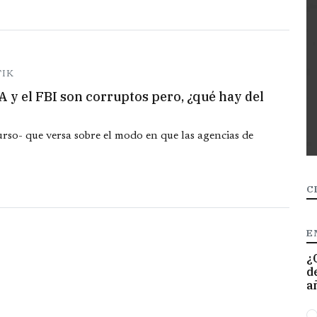
TIK
A y el FBI son corruptos pero, ¿qué hay del
urso- que versa sobre el modo en que las agencias de
C
E
¿
d
a
O