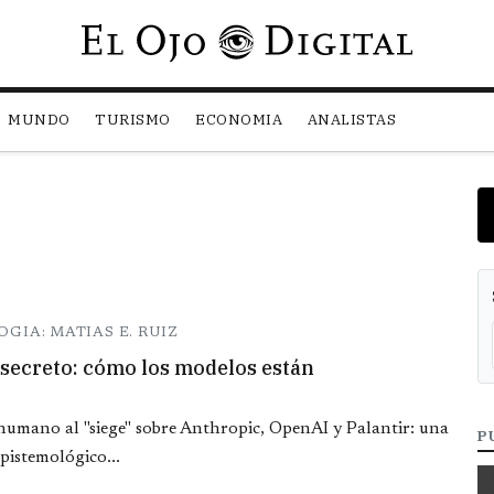
Pasar al contenido principal
MUNDO
TURISMO
ECONOMIA
ANALISTAS
GIA: MATIAS E. RUIZ
l secreto: cómo los modelos están
a humano al "siege" sobre Anthropic, OpenAI y Palantir: una
P
pistemológico...