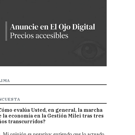
LIMA
NCUESTA
Cómo evalúa Usted, en general, la marcha
e la economía en la Gestión Milei tras tres
ños transcurridos?
pciones
Mi opinión es negativa; entiendo que lo actuado