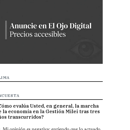
LIMA
NCUESTA
Cómo evalúa Usted, en general, la marcha
e la economía en la Gestión Milei tras tres
ños transcurridos?
pciones
Mi opinión es negativa; entiendo que lo actuado