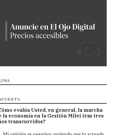
LIMA
NCUESTA
Cómo evalúa Usted, en general, la marcha
e la economía en la Gestión Milei tras tres
ños transcurridos?
pciones
Mi opinión es negativa; entiendo que lo actuado