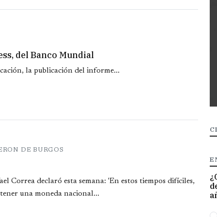
ess, del Banco Mundial
ción, la publicación del informe...
C
ERON DE BURGOS
E
¿
el Correa declaró esta semana: 'En estos tiempos difíciles,
d
 tener una moneda nacional...
a
O