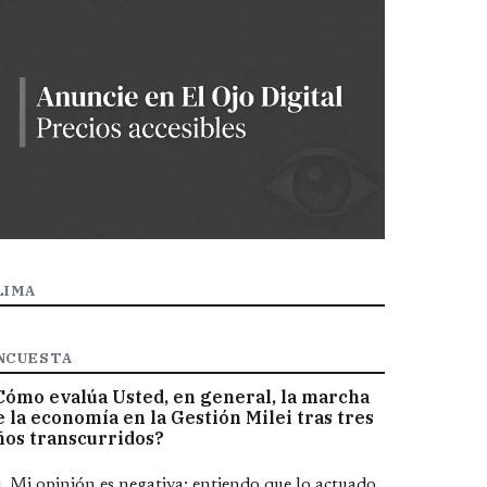
LIMA
NCUESTA
Cómo evalúa Usted, en general, la marcha
e la economía en la Gestión Milei tras tres
ños transcurridos?
pciones
Mi opinión es negativa; entiendo que lo actuado