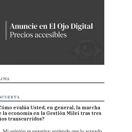
LIMA
NCUESTA
Cómo evalúa Usted, en general, la marcha
e la economía en la Gestión Milei tras tres
ños transcurridos?
pciones
Mi opinión es negativa; entiendo que lo actuado