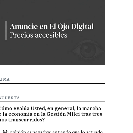
LIMA
NCUESTA
Cómo evalúa Usted, en general, la marcha
e la economía en la Gestión Milei tras tres
ños transcurridos?
pciones
Mi opinión es negativa; entiendo que lo actuado