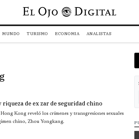
Pasar al contenido principal
MUNDO
TURISMO
ECONOMIA
ANALISTAS
g
 riqueza de ex zar de seguridad chino
 Hong Kong reveló los crímenes y transgresiones sexuales
régimen chino, Zhou Yongkang.
P