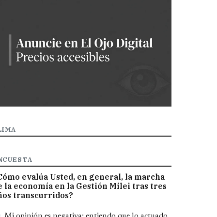
LIMA
NCUESTA
Cómo evalúa Usted, en general, la marcha
e la economía en la Gestión Milei tras tres
ños transcurridos?
pciones
Mi opinión es negativa; entiendo que lo actuado