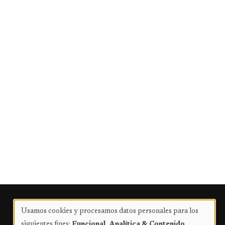
Publicidad
Usamos cookies y procesamos datos personales para los
Uso
siguientes fines:
Funcional, Analítica & Contenido