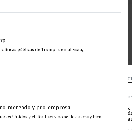
ump
políticas públicas de Trump fue mal vista,,,
C
E
s pro-mercado y pro-empresa
¿
d
ados Unidos y el Tea Party no se llevan muy bien.
a
O