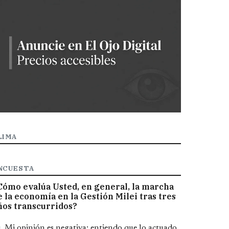
LIMA
NCUESTA
Cómo evalúa Usted, en general, la marcha
e la economía en la Gestión Milei tras tres
ños transcurridos?
pciones
Mi opinión es negativa; entiendo que lo actuado