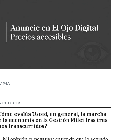
LIMA
NCUESTA
Cómo evalúa Usted, en general, la marcha
e la economía en la Gestión Milei tras tres
ños transcurridos?
pciones
Mi opinión es negativa; entiendo que lo actuado