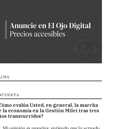
LIMA
NCUESTA
Cómo evalúa Usted, en general, la marcha
e la economía en la Gestión Milei tras tres
ños transcurridos?
pciones
Mi opinión es negativa; entiendo que lo actuado