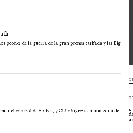
allí
s peones de la guerra de la gran prensa tarifada y las Big
C
E
¿
omar el control de Bolivia, y Chile ingresa en una zona de
d
a
O