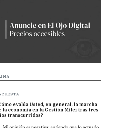
LIMA
NCUESTA
Cómo evalúa Usted, en general, la marcha
e la economía en la Gestión Milei tras tres
ños transcurridos?
pciones
Mi opinión es negativa; entiendo que lo actuado