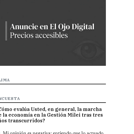
LIMA
NCUESTA
Cómo evalúa Usted, en general, la marcha
e la economía en la Gestión Milei tras tres
ños transcurridos?
pciones
Mi opinión es negativa; entiendo que lo actuado