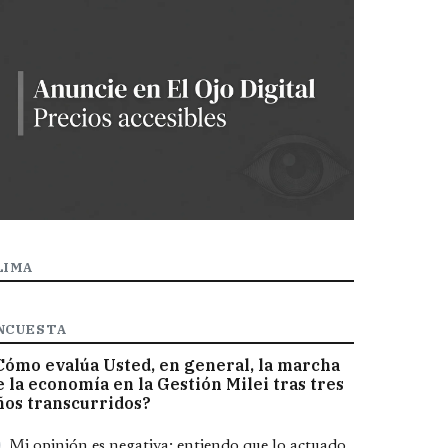
LIMA
NCUESTA
Cómo evalúa Usted, en general, la marcha
e la economía en la Gestión Milei tras tres
ños transcurridos?
pciones
Mi opinión es negativa; entiendo que lo actuado