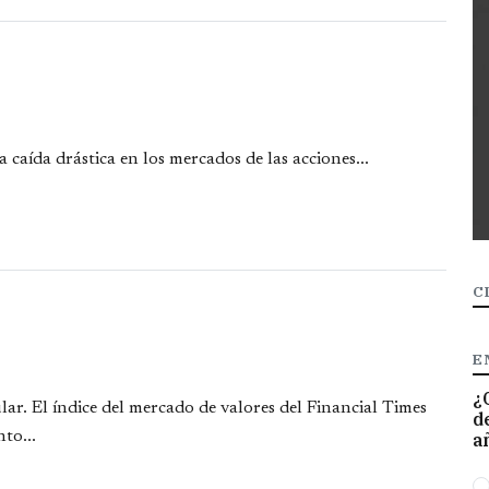
 caída drástica en los mercados de las acciones...
C
E
¿
lar. El índice del mercado de valores del Financial Times
d
to...
a
O