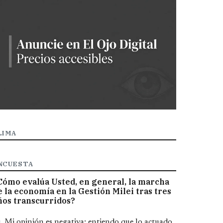
LIMA
NCUESTA
Cómo evalúa Usted, en general, la marcha
e la economía en la Gestión Milei tras tres
ños transcurridos?
pciones
Mi opinión es negativa; entiendo que lo actuado