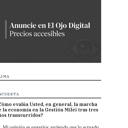
LIMA
NCUESTA
Cómo evalúa Usted, en general, la marcha
e la economía en la Gestión Milei tras tres
ños transcurridos?
pciones
Mi opinión es negativa; entiendo que lo actuado