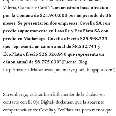
disposición final de los residuos urbanos de Pinamar,
Valeria, Ostende y Cariló
"con un cánon base ofrecido
por la Comuna de $21.960.000 por un período de 36
meses
.
Se presentaron dos empresas, Covelia SA con
predio supuestamente en Lavalle y EcoPlata SA con
predio en Madariaga
.
Covelia ofreció $25.598.223
que representa un cánon anual de $8.532.741 y
EcoPlata ofreció $26.326.890 que representa un
cánon anual de $8.775.630
" (Fuente: Blog
http://historiadelabasuradepinamaryvgesell.blogspot.com/)
Sin embargo, vecinos bien informados de la ciudad -en
contacto con El Ojo Digital- declaman que la aparente
competencia entre Covelia y EcoPlata era poco menos que