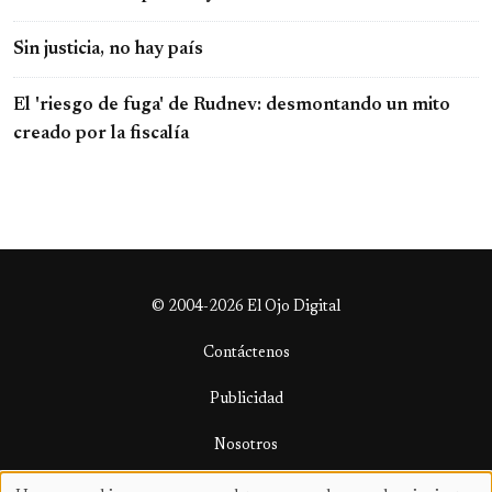
Sin justicia, no hay país
El 'riesgo de fuga' de Rudnev: desmontando un mito
creado por la fiscalía
© 2004-2026 El Ojo Digital
Contáctenos
Publicidad
Nosotros
Términos y condiciones