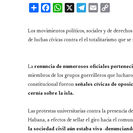
Share
Facebook
WhatsApp
X
Telegram
Email
Copy
Link
Los movimientos políticos, sociales y de derech
de luchas cívicas contra el el totalitarismo que se
La
renuncia de numerosos oficiales perteneci
miembros de los grupos guerrilleros que lucharon
constitucional fueron
señales cívicas de oposic
cernía sobre la isla.
Las protestas universitarias contra la presencia d
Habana, a efectos de sellar el giro hacia el co
la sociedad civil aún estaba viva -denunciand