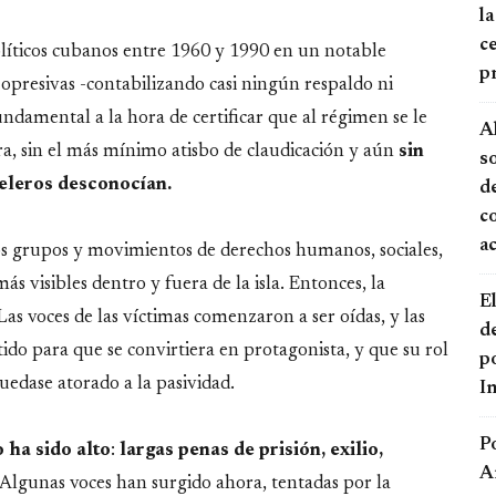
la
ce
 políticos cubanos entre 1960 y 1990 en un notable
p
presivas -contabilizando casi ningún respaldo ni
undamental a la hora de certificar que al régimen se le
A
, sin el más mínimo atisbo de claudicación y aún
sin
s
eleros desconocían.
de
c
a
los grupos y movimientos de derechos humanos, sociales,
s visibles dentro y fuera de la isla. Entonces, la
El
as voces de las víctimas comenzaron a ser oídas, y las
d
o para que se convirtiera en protagonista, y que su rol
po
 quedase atorado a la pasividad.
I
P
 ha sido alto
:
largas penas de prisión, exilio,
A
 Algunas voces han surgido ahora, tentadas por la