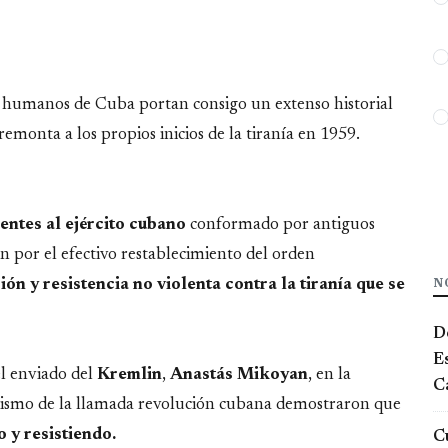
os humanos de Cuba portan consigo un extenso historial
 remonta a los propios inicios de la tiranía en 1959.
entes al ejército cubano
conformado por antiguos
 por el efectivo restablecimiento del orden
N
ión y resistencia no violenta contra la tiranía que se
De
E
el enviado del
Kremlin
,
Anastás Mikoyan
, en la
Ca
munismo de la llamada revolución cubana demostraron que
o y resistiendo.
Cu