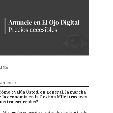
LIMA
NCUESTA
Cómo evalúa Usted, en general, la marcha
e la economía en la Gestión Milei tras tres
ños transcurridos?
pciones
Mi opinión es negativa; entiendo que lo actuado