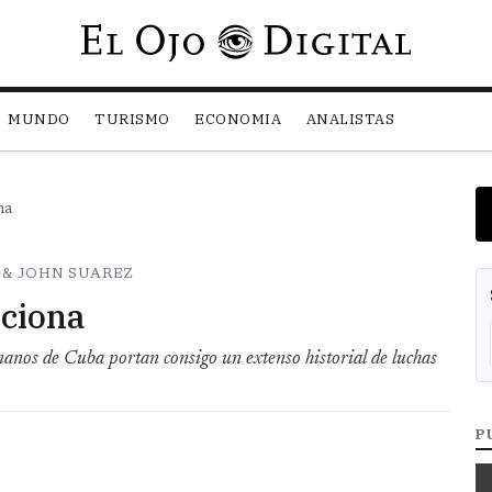
Pasar al contenido principal
MUNDO
TURISMO
ECONOMIA
ANALISTAS
na
 & JOHN SUAREZ
nciona
manos de Cuba portan consigo un extenso historial de luchas
P