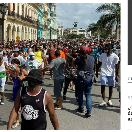
C
E
¿
d
a
O