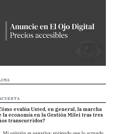
LIMA
NCUESTA
Cómo evalúa Usted, en general, la marcha
e la economía en la Gestión Milei tras tres
ños transcurridos?
pciones
Mi opinión es negativa; entiendo que lo actuado