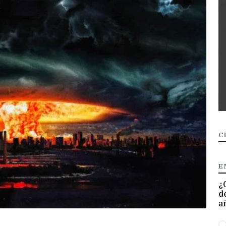
C
E
¿
d
a
O