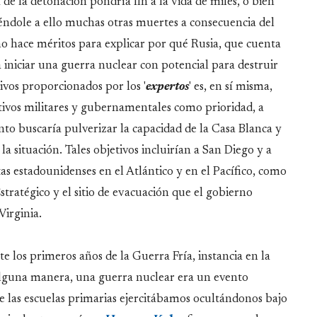
 de la detonación pondría fin a la vida de miles, o bien
éndole a ello muchas otras muertes a consecuencia del
o hace méritos para explicar por qué Rusia, que cuenta
 iniciar una guerra nuclear con potencial para destruir
tivos proporcionados por los '
expertos
' es, en sí misma,
etivos militares y gubernamentales como prioridad, a
anto buscaría pulverizar la capacidad de la Casa Blanca y
a situación. Tales objetivos incluirían a San Diego y a
tas estadounidenses en el Atlántico y en el Pacífico, como
tratégico y el sitio de evacuación que el gobierno
irginia.
te los primeros años de la Guerra Fría, instancia en la
 alguna manera, una guerra nuclear era un evento
de las escuelas primarias ejercitábamos ocultándonos bajo