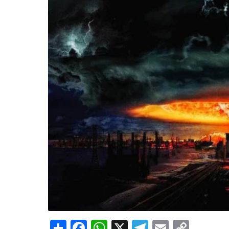
Share
Facebook
WhatsApp
X
Telegram
Email
Copy