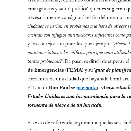
ataque nuclear, repitiendo comentarios originado
emergencias y 'salud pública', quienes sugieren q
necesariamente consignaría el fin del mundo cono
ciudades se verían en problemas a la hora de ofrecer s
cuentan con refugios antinucleares suficientes como pa
y los consejos son pueriles, por ejemplo: '
¿Puede U
mantener intactos los edificios para que sean utilizad
tantos problemas?'
. De paso, es difícil de superar e
de Emergencias (FEMA)
y su '
guía de planific
corrientes de una ciudad que haya sido bombarde
El Doctor
Ron Paul
se
pregunta:
'¿Acaso están 
Estados Unidos es una inconveniencia para la cu
tormenta de nieve o de un huracán'
.
El texto de referencia argumenta que las seis ciud