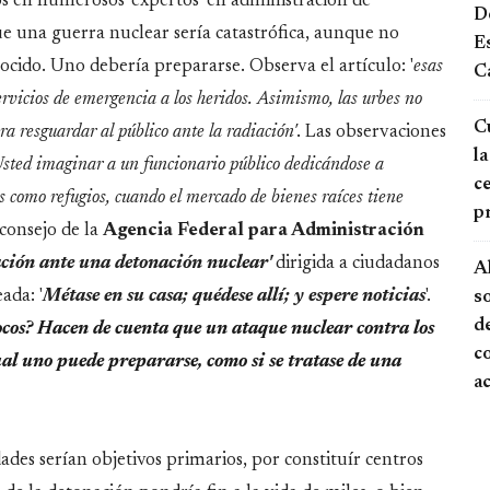
s en numerosos 'expertos' en administración de
De
ue una guerra nuclear sería catastrófica, aunque no
E
cido. Uno debería prepararse. Observa el artículo: '
esas
Ca
ervicios de emergencia a los heridos. Asimismo, las urbes no
Cu
ra resguardar al público ante la radiación'
. Las observaciones
la
sted imaginar a un funcionario público dedicándose a
ce
os como refugios, cuando el mercado de bienes raíces tiene
p
l consejo de la
Agencia Federal para Administración
ación ante una detonación nuclear'
dirigida a ciudadanos
A
ada: '
Métase en su casa; quédese allí; y espere noticias
'.
s
de
locos? Hacen de cuenta que un ataque nuclear contra los
c
al uno puede prepararse, como si se tratase de una
a
ades serían objetivos primarios, por constituír centros