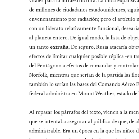
vitales para la infraestructura. La onda expansiva
de millones de ciudadanos estadounidenses, sigui
envenenamiento por radiación; pero el artículo n
con un liderato relativamente funcional, desearía
al planeta entero. De igual modo, la lista de obje
un tanto
extraña
. De seguro, Rusia atacaría obj
efectos de limitar cualquier posible réplica -en t
del Pentágono a efectos de comandar y controlar l
Norfolk, mientras que serían de la partida las flo
también lo serían las bases del Comando Aéreo Es
federal administra en Mount Weather, estado de V
Al repasar los párrafos del texto, vienen a la men
que se intentaba asegurar al público de que, de
administrable. Era un época en la que los niños 