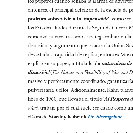
los pupitres cuando sonaba la alarma de adverte
entonces, el principal defensor de la escuela d
podrían sobrevivir a lo
'
impensable
' -como ser,
los Estados Unidos durante la Segunda Guerra Mu
comenzó su carrera como estratega militar en la
disuasión, y argumentó que, si acaso la Unión So
devastadora capacidad de réplica, entonces Moscú 
explicó en su paper, intitulado '
La naturaleza de 
disuasión'
(
The Nature and Feasibility of War and D
masivo y perfectamente coordinado, garantizarí
pulverizaría a ellos. Adicionalmente, Kahn plante
libro de 1960, que llevaba el título '
Al Respecto 
War),
trabajo por el cual suele ser citado como un
clásica de
Stanley Kubrick
Dr. Strangelove
.