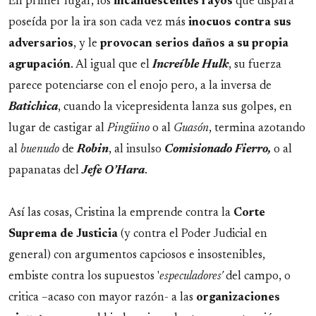
En primer lugar, los
incandescentes rayos
que dispara
poseída por la ira son cada vez más
inocuos contra sus
adversarios
, y le
provocan
serios daños a su propia
agrupación
. Al igual que el
Increíble Hulk
, su fuerza
parece potenciarse con el enojo pero, a la inversa de
Batichica
, cuando la vicepresidenta lanza sus golpes, en
lugar de castigar al
Pingüino
o al
Guasón
, termina azotando
al
buenudo
de
Robin
, al insulso
Comisionado Fierro,
o al
papanatas del
Jefe O’Hara
.
Así las cosas, Cristina la emprende contra la
Corte
Suprema de Justicia
(y contra el Poder Judicial en
general) con argumentos capciosos e insostenibles,
embiste contra los supuestos '
especuladores'
del campo, o
critica –acaso con mayor razón- a las
organizaciones