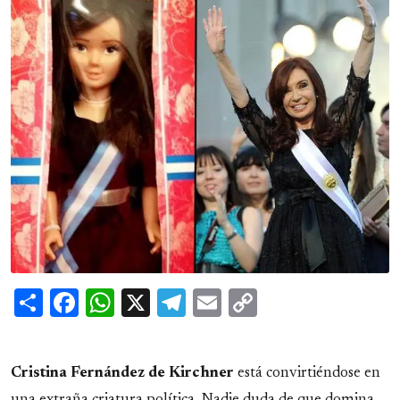
Share
Facebook
WhatsApp
X
Telegram
Email
Copy
Link
Cristina Fernández de Kirchner
está convirtiéndose en
una extraña criatura política. Nadie duda de que domina