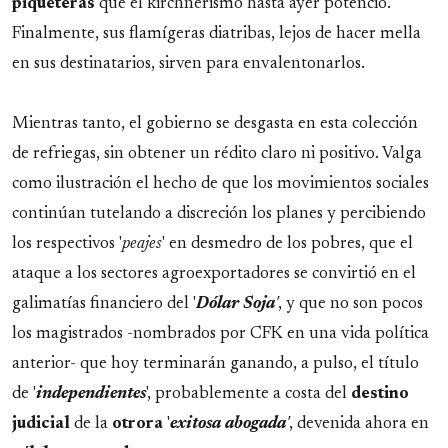
piqueteras
que el kirchnerismo hasta ayer potenció.
Finalmente, sus flamígeras diatribas, lejos de hacer mella
en sus destinatarios, sirven para envalentonarlos.
Mientras tanto, el gobierno se desgasta en esta colección
de refriegas, sin obtener un rédito claro ni positivo. Valga
como ilustración el hecho de que los movimientos sociales
continúan tutelando a discreción los planes y percibiendo
los respectivos '
peajes
' en desmedro de los pobres, que el
ataque a los sectores agroexportadores se convirtió en el
galimatías financiero del '
Dólar Soja
'
, y que no son pocos
los magistrados -nombrados por CFK en una vida política
anterior- que hoy terminarán ganando, a pulso, el título
de '
independientes
', probablemente a costa del
destino
judicial
de la
otrora
'
exitosa abogada
'
, devenida ahora en